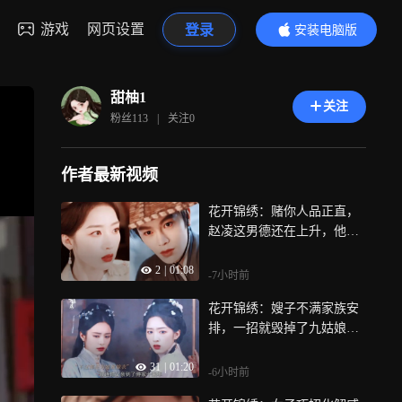
游戏
网页设置
登录
安装电脑版
内容更精彩
甜柚1
关注
粉丝
113
|
关注
0
作者最新视频
花开锦绣：赌你人品正直，
赵凌这男德还在上升，他值
不值得信，她赌了才知道
2
|
01:08
-7小时前
花开锦绣：嫂子不满家族安
排，一招就毁掉了九姑娘和
姐妹多年的情分，有些裂缝
31
|
01:20
一旦开了，就再也合不上了
-6小时前