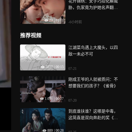
花开锦绣：女子巧招化解威
胁，仇家竟为护她名声翻窗
逃走
28
|
01:11
-6小时前
推荐视频
江湖菜鸟遇上大魔头，以四
敌一未必不可
5857
|
00:15
07-21
刚成王爷的人就被质问：不
想要我们的孩子？《雀骨》
1.0万
|
00:27
07-20
到底谁扶谁？这哪是中毒，
这简直是双向奔赴的奖《雀
骨》
889
|
00:28