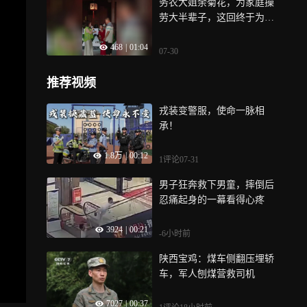
务农大姐余菊花，为家庭操
劳大半辈子，这回终于为自
己唱出内心热爱，还和丈夫
468
|
01:04
“秀”了一把恩爱，羡煞旁人
07-30
推荐视频
戎装变警服，使命一脉相
承！
1.8万
|
00:12
1评论
07-31
男子狂奔救下男童，摔倒后
忍痛起身的一幕看得心疼
3924
|
00:21
-6小时前
陕西宝鸡：煤车侧翻压埋轿
车，军人刨煤营救司机
7027
|
00:37