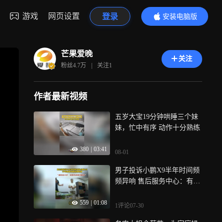
游戏
网页设置
登录
安装电脑版
内容更精彩
芒果爱晚
关注
粉丝
4.7万
|
关注
1
作者最新视频
五岁大宝19分钟哄睡三个妹
妹，忙中有序 动作十分熟练
380
|
03:41
08-01
男子投诉小鹏X9半年时间频
频异响 售后服务中心：有几
个问题已经解决了，但是车
559
|
01:08
辆响的地方不一样了
1评论
07-30