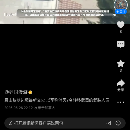
关注
8
1
3
分享
@
列国漫游
直击黎以边境最新交火 以军称消灭7名转移武器的武装人员
2026-06-26 22:12
发布于
加拿大
打开
腾讯新闻客户端说两句