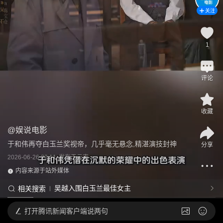
关注
1
评论
收藏
@
娱说电影
于和伟再夺白玉兰奖视帝，几乎毫无悬念,精湛演技封神
分享
2026-06-26 22:11
发布于
云南
内容来源于站外媒体
吴越入围白玉兰最佳女主
相关搜索
打开
腾讯新闻客户端说两句