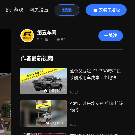
游戏
网页设置
登录
安装电脑版
内容更精彩
第五车间
关注
粉丝
101
|
关注
0
作者最新视频
油价又要涨了？BJ40增程长
续航版用车成本比坐地铁还
低
128
|
01:27
07-24
召回，才是埃安+中创新航该
做的
87
|
02:11
07-20