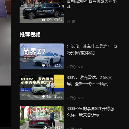
吉利银河M9智驾挑战天津小
巷
120
|
03:34
07-19
推荐视频
告诉我，造车什么最难？【2
2分钟深度体验】
847
|
22:18
2评论
07-31
800V、激光雷达、2.5K大
屏，全新一代smart精灵1号
除了外观全变了 | 吴佩频道
443
|
21:35
2评论
07-29
3000公里的享界S9T开得怎
么样，我来告诉你
73
|
14:17