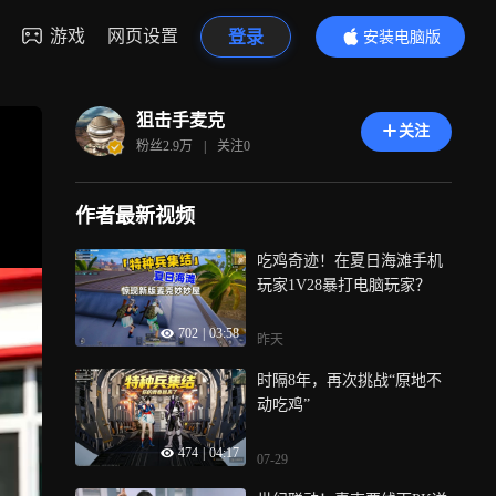
游戏
网页设置
登录
安装电脑版
内容更精彩
狙击手麦克
关注
粉丝
2.9万
|
关注
0
作者最新视频
吃鸡奇迹！在夏日海滩手机
玩家1V28暴打电脑玩家？
702
|
03:58
昨天
时隔8年，再次挑战“原地不
动吃鸡”
474
|
04:17
07-29