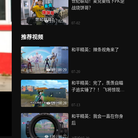
世纪联动！麦克要线下PK逆
战烧饼哥？
216
|
02:41
07-02
推荐视频
和平精英：辣条视角来了
49
|
00:29
07-20
和平精英：完了，羡羡自瞄
子追实锤了？！ 飞将惊现重
大bug！
23
|
00:28
07-13
和平精英：我会一直在你身
后
156
|
00:27