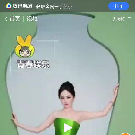
· 获取全网一手热点
打开
首页
视频
无障碍