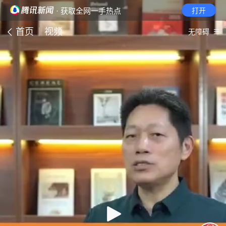
· 获取全网一手热点
打开
首页
视频
无障碍