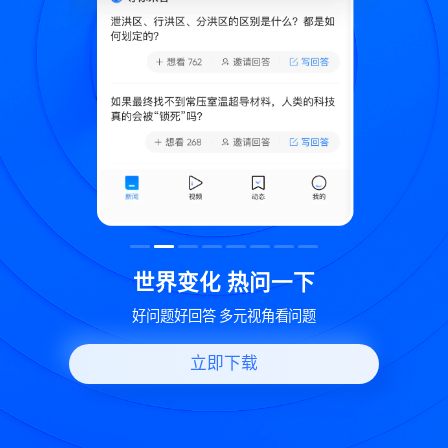
致
世界变化 热问一下
好问题好回答 多元视角看问题
立即下载