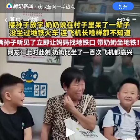
· 获取全网一手热点
打开
首页
视频
无障碍