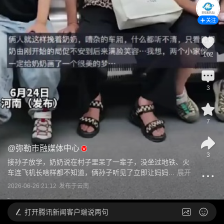
关注
162
3
7
@
弥勒市融媒体中心
3
接孙子放学，奶奶说在村子里呆了一辈子，没坐过地铁、火
车连飞机长啥样都不知道，俩孙子听见了立即让妈妈...
展开
2026-06-26 21:12
发布于
云南
打开
腾讯新闻客户端说两句