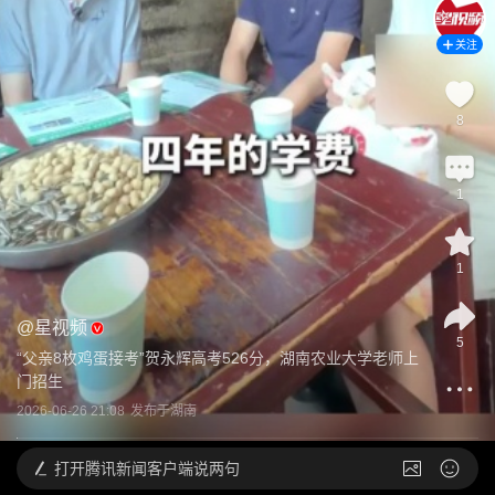
关注
8
1
1
@
星视频
5
“父亲8枚鸡蛋接考”贺永辉高考526分，湖南农业大学老师上
门招生
2026-06-26 21:08
发布于
湖南
打开
腾讯新闻客户端说两句