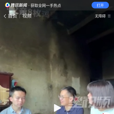
· 获取全网一手热点
打开
首页
视频
无障碍