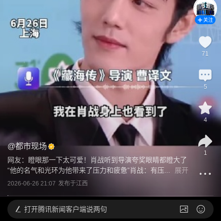
关注
71
5
4
@
都市现场
1
网友：瞪眼那一下太可爱！肖战听到导演夸奖眼睛都瞪大了
“他的名气和光环为他带来了压力和疲惫”肖战：有压...
展开
2026-06-26 21:07
发布于
江西
打开
腾讯新闻客户端说两句