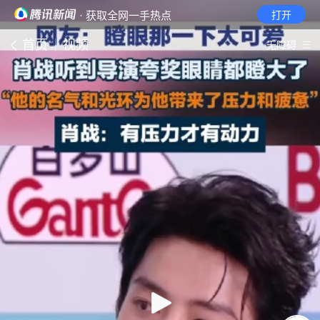
· 获取全网一手热点
打开
首页
视频
无障碍