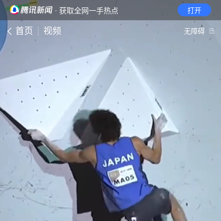
· 获取全网一手热点
打开
首页
视频
无障碍