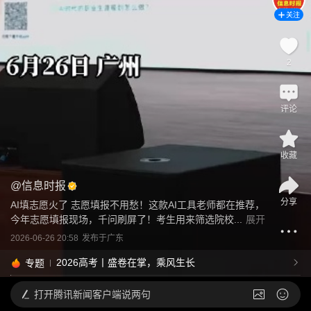
关注
2
评论
收藏
@
信息时报
分享
AI填志愿火了 志愿填报不用愁！这款AI工具老师都在推荐，
今年志愿填报现场，千问刷屏了！考生用来筛选院校...
展开
2026-06-26 20:58
发布于
广东
2026高考丨盛卷在掌，乘风生长
专题
打开
腾讯新闻客户端说两句