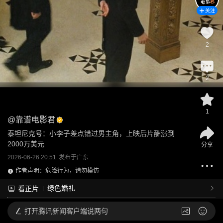
关注
2
2
1
@
靠谱电影君
泰坦尼克号：小李子差点错过男主角，上映后片酬涨到
2000万美元
分享
2026-06-26 20:51
发布于
广东
作者声明：危险行为，请勿模仿
绿色婚礼
看正片
打开
腾讯新闻客户端说两句