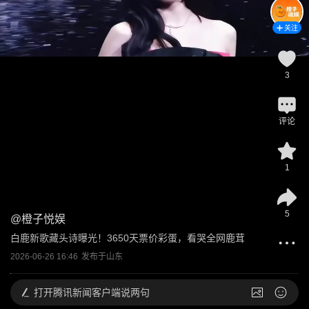
关注
3
评论
1
5
@
橙子悦娱
白鹿新歌藏头诗曝光！3650天票价彩蛋，看哭全网鹿茸
2026-06-26 16:46
发布于
山东
打开
腾讯新闻客户端说两句