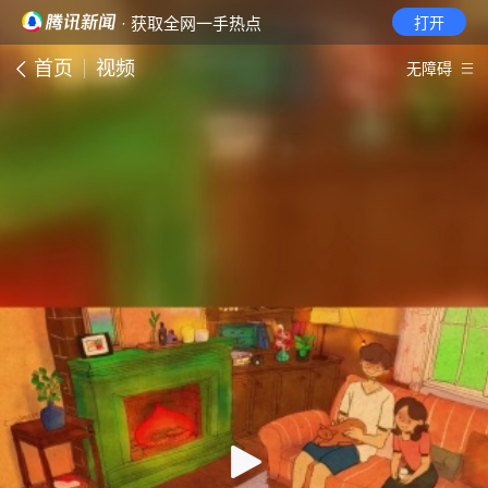
· 获取全网一手热点
打开
首页
视频
无障碍