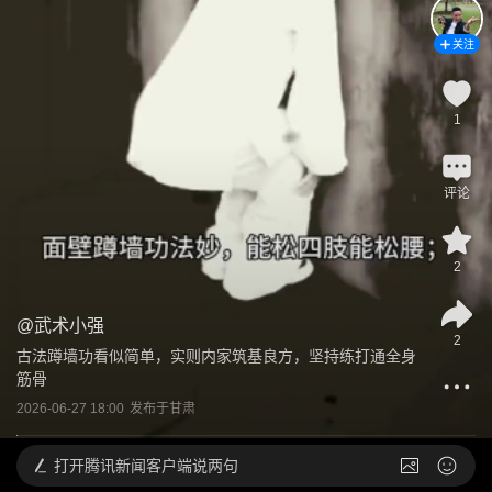
关注
1
评论
2
@
武术小强
2
古法蹲墙功看似简单，实则内家筑基良方，坚持练打通全身
筋骨
2026-06-27 18:00
发布于
甘肃
打开
腾讯新闻客户端说两句