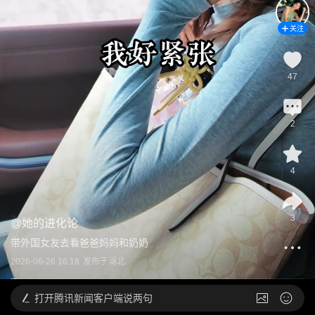
关注
47
2
4
3
@
她的进化论
带外国女友去看爸爸妈妈和奶奶
2026-06-26 16:18
发布于
湖北
打开
腾讯新闻客户端说两句