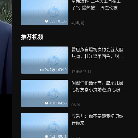
卓伟爆料“三字天王有私生
子”引爆热搜！ 周杰伦被推
上风口浪尖，只回了两个字
855
|
01:35
“照打”？
4小时前
推荐视频
霍思燕自爆初次约会就大胆
热吻，杜江温柔回答，甜度
直接封神！丨妻旅
24.7万
|
03:10
17评论
07-14
闺蜜悄悄话环节，应采儿操
心好友秦小岚婚恋,真心盼她
收获幸福丨房子
438
|
04:55
06-30
应采儿：你不要跟我叨叨你
行你来
432
|
00:41