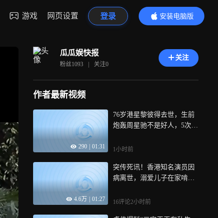
游戏
网页设置
登录
安装电脑版
内容更精彩
瓜瓜娱快报
关注
粉丝
1093
|
关注
0
作者最新视频
76岁港星黎彼得去世，生前
炮轰周星驰不是好人，5次合
作后断交
290
|
01:31
1小时前
突传死讯！香港知名演员因
病离世，溺爱儿子在家啃老
不敢退休
4.6万
|
01:27
16评论
2小时前