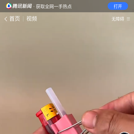
· 获取全网一手热点
打开
首页
视频
无障碍