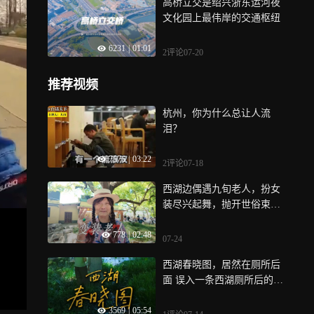
高桥立交是绍兴浙东运河夜
文化园上最伟岸的交通枢纽
6231
|
01:01
2评论
07-20
推荐视频
杭州，你为什么总让人流
泪？
7576
|
03:22
2评论
07-18
西湖边偶遇九旬老人，扮女
装尽兴起舞，抛开世俗束
缚，随心而乐…
778
|
02:48
07-24
西湖春晓图，居然在厕所后
面 误入一条西湖厕所后的无
名小路，却意外看到了古画
3569
|
05:54
《西湖春晓图》