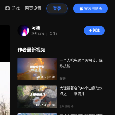
游戏
网页设置
登录
安装电脑版
内容更精彩
阿陆
关注
粉丝
1300
|
关注
1
作者最新视频
一个人抢先过个火把节，练
练技能
855
|
01:01
昨天
大理最著名的66个山泉取水
点之——细流井
2234
|
01:04
3评论
08-04