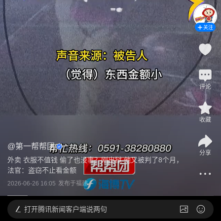
关注
评论
收藏
@
第一帮帮团
分享
外卖 衣服不值钱 偷了也没事？刚出狱 他又被判了8个月，
法官：盗窃不止看金额
2026-06-26 16:05
发布于
福建
打开
腾讯新闻客户端说两句