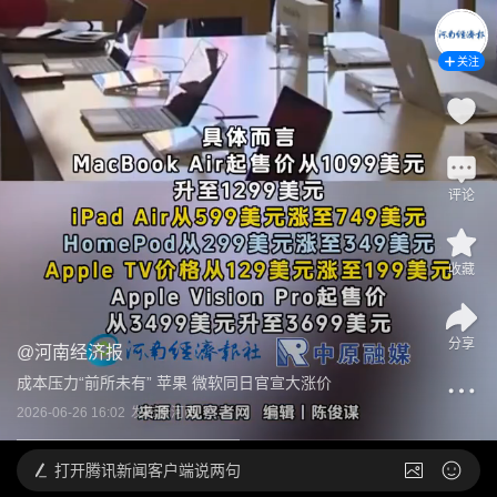
关注
评论
收藏
分享
@
河南经济报
成本压力“前所未有” 苹果 微软同日官宣大涨价
2026-06-26 16:02
发布于
河南
打开
腾讯新闻客户端说两句