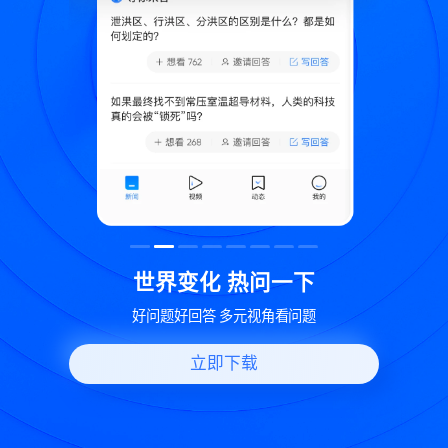
致
世界变化 热问一下
好问题好回答 多元视角看问题
立即下载