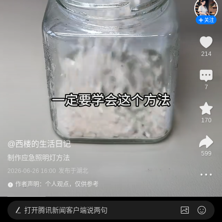
关注
214
7
170
@
西楼的生活日记
599
制作应急照明灯方法
2026-06-26 16:00
发布于
湖北
作者声明：个人观点，仅供参考
打开
腾讯新闻客户端说两句