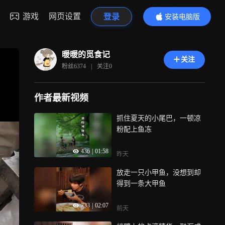
游戏
网页设置
登录
安装电脑版
内容更精彩
暖暖的觅食记
关注
粉丝
6374
|
关注
0
作者最新视频
抓住夏天的小尾巴，一顿凉
粉配上鱼冻
436
|
01:58
昨天
放走一只小甲鱼，没想到却
得到一条大甲鱼
733
|
02:07
前天