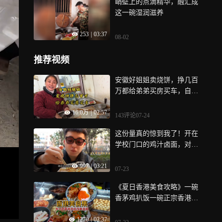
峭壁上的点滴精华，融汇成
这一碗湿润滋养
253
|
03:37
08-02
推荐视频
安徽好姐姐卖烧饼，挣几百
万都给弟弟买房买车，自己
省吃俭用卖烧饼
16.0万
|
02:57
143评论
07-24
这份量真的惊到我了！开在
学校门口的鸡汁卤面，对学
生们老板给的分量都特别的
997
|
03:21
多！
07-23
《夏日香港美食攻略》一碗
香茅鸡扒饭一碗正宗香港超
多料车仔面真的会让我神魂
1270
|
02:37
颠倒