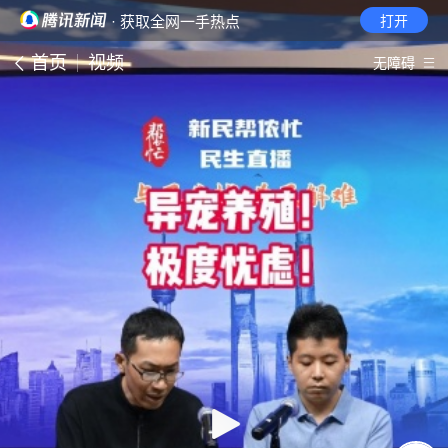
· 获取全网一手热点
打开
首页
视频
无障碍