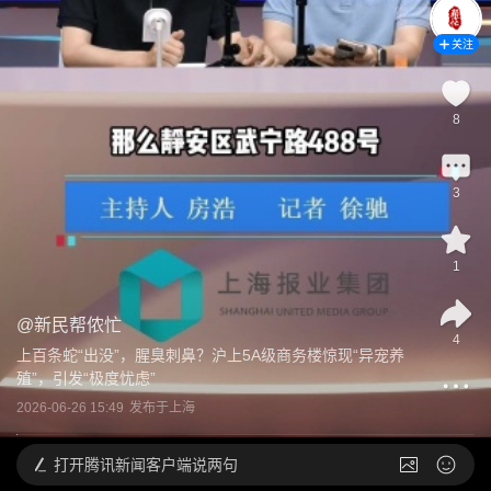
关注
8
3
1
@
新民帮侬忙
4
上百条蛇“出没”，腥臭刺鼻？沪上5A级商务楼惊现“异宠养
殖”，引发“极度忧虑”
2026-06-26 15:49
发布于
上海
打开
腾讯新闻客户端说两句