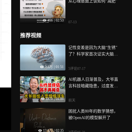
从心理层面上谈如何“减肥”
466
|
02:53
07-13
推荐视频
记性变差是因为大脑“生锈”
了？科学家首次证实大脑衰
老原理
2.3万
|
01:51
5评论
07-17
AI机器人日渐普及，大爷直
言科技暗藏隐患，过度发达
或将毁掉人类
1870
|
04:00
前天
困扰人类80年的数学猜想，
被OpenAI的模型解开了
13.6万
|
02:35