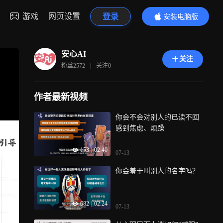
游戏
网页设置
登录
安装电脑版
内容更精彩
安心AI
关注
粉丝
2572
|
关注
0
作者最新视频
你会不会对别人的已读不回
感到焦虑、烦躁
153
|
02:40
07-13
你会羞于叫别人的名字吗？
682
|
02:24
07-13