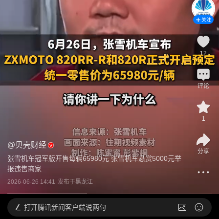
关注
12
评论
1
@
贝壳财经
分享
张雪机车冠军版开售每辆65980元 张雪机车悬赏5000元举
报违售商家
2026-06-26 14:41
发布于
黑龙江
打开
腾讯新闻客户端说两句