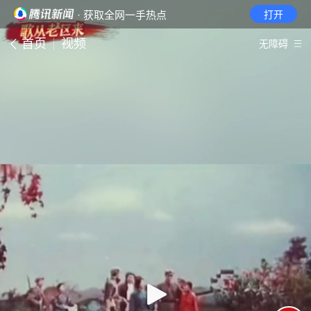
· 获取全网一手热点
打开
首页
视频
无障碍