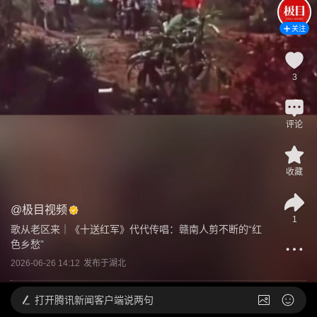
关注
3
评论
收藏
@
极目视频
1
歌从老区来｜《十送红军》代代传唱：赣南人剪不断的“红
色乡愁”
2026-06-26 14:12
发布于
湖北
打开
腾讯新闻客户端说两句