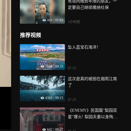
有视同缴费年限的朋友，一
定要自己继续缴纳社保
416
|
01:03
3小时前
推荐视频
坠入蓝宝石海洋！
7648
|
04:33
07-25
这次是真的被困在烟雨江南
了
8369
|
00:15
07-25
《ENEMY》民国篇“梨园双
星”爆火! 梨园夫妻以身殉国
的戏台就在浦江的嵩溪村
642
|
00:27