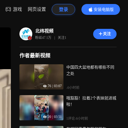
游戏
网页设置
登录
安装电脑版
内容更精彩
北纬视频
关注
粉丝
47.1万
|
关注
1
作者最新视频
中国四大盆地都有哪些不同
之处
76
|
03:07
-6小时前
哦豁豁！拉着2个表妹就进城
啦！
20
|
03:51
1评论
-6小时前