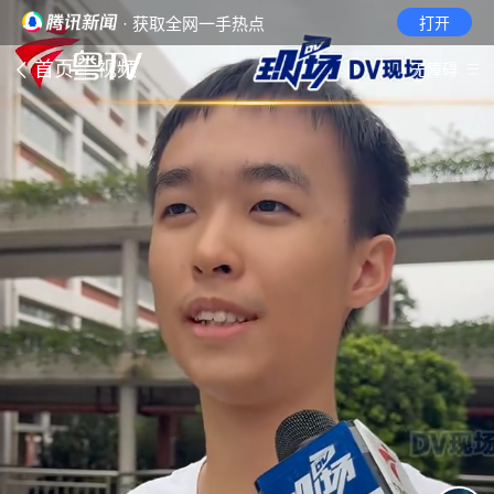
· 获取全网一手热点
打开
首页
视频
无障碍