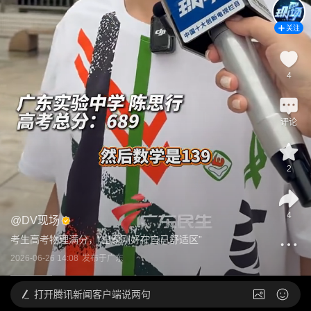
关注
4
评论
2
4
@
DV现场
考生高考物理满分，“出题刚好在自己舒适区”
2026-06-26 14:08
发布于
广东
打开
腾讯新闻客户端说两句