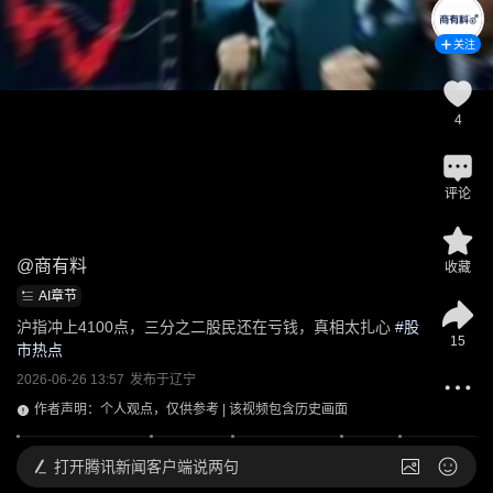
关注
4
评论
@
商有料
收藏
AI章节
沪指冲上4100点，三分之二股民还在亏钱，真相太扎心
 #
股
15
市热点
2026-06-26 13:57
发布于
辽宁
作者声明：个人观点，仅供参考 | 该视频包含历史画面
打开
腾讯新闻客户端说两句