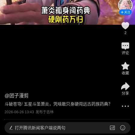
关注
2
评论
收藏
分享
@
团子漫剪
斗破苍穹/ 五星斗圣萧炎，凭啥敢只身硬闯远古药族药典？
2026-06-26 13:43
发布于
吉林
打开
腾讯新闻客户端说两句