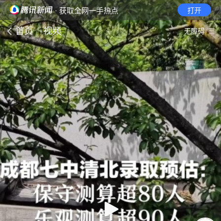
· 获取全网一手热点
打开
首页
视频
无障碍