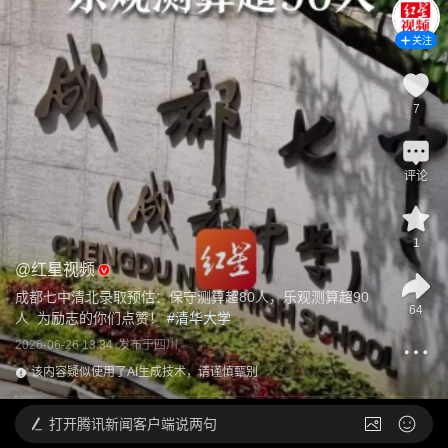
关注
7
评论
1
@
红星视频
成都七中清北录取预估：保守测算超80人，乐观测算超90
64
人  为励志的你们点赞！
 #
清华大学
2026-06-26 13:34
发布于
四川
该内容疑似使用了AI生成技术，请谨慎甄别
打开
腾讯新闻客户端说两句