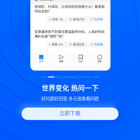
致
世界变化 热问一下
好问题好回答 多元视角看问题
立即下载