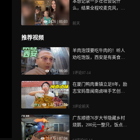
本想记录一岁壮壮会说什
么，结果全程咬麦克风，牙
口确实不错
1426
|
01:03
前天
推荐视频
羊肉泡馍要吃牛肉的！听人
劝吃饱饭，西安是有美食
的！ 小南门早市别去，不好
650
|
06:08
吃
1评论
07-14
在厦门鸭肉重镇立足8年，励
志宝妈靠闽南卤味手艺创
业，178一份10多种卤肉大拼
1.2万
|
02:51
盘
3评论
前天
广东顺德76岁大爷隐藏乡村
烧鹅，200元一整只，饭点一
座难求
19.0万
|
07:04