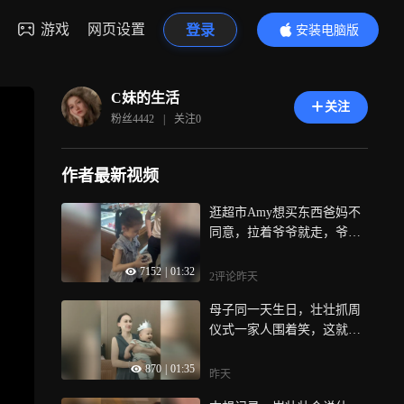
游戏
网页设置
登录
安装电脑版
内容更精彩
C妹的生活
关注
粉丝
4442
|
关注
0
作者最新视频
逛超市Amy想买东西爸妈不
同意，拉着爷爷就走，爷爷
全程买买拿
7152
|
01:32
2评论
昨天
母子同一天生日，壮壮抓周
仪式一家人围着笑，这就是
家最好的样子
870
|
01:35
昨天