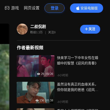
游戏
网页设置
登录
安装电脑版
内容更精彩
二叔侃剧
关注
粉丝
1.3万
|
关注
0
作者最新视频
快来学习一下中年女性在婚
姻中的智慧《迎风的青春》
29
|
01:20
-6小时前
虽然没有真正的血缘关系，
但你就是我的爸爸《迎风的
青春》
156
|
01:59
-6小时前