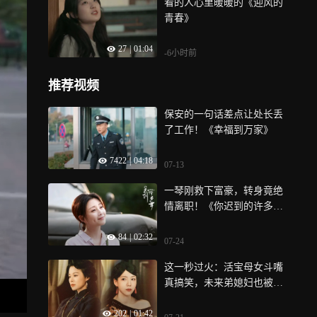
看的人心里暖暖的《迎风的
青春》
27
|
01:04
-6小时前
推荐视频
保安的一句话差点让处长丢
了工作！《幸福到万家》
7422
|
04:18
07-13
一琴刚救下富豪，转身竟绝
情离职！《你迟到的许多
年》第14集
84
|
02:32
07-24
这一秒过火：活宝母女斗嘴
真搞笑，未来弟媳妇也被慕
容锦瑞安排了
202
|
01:42