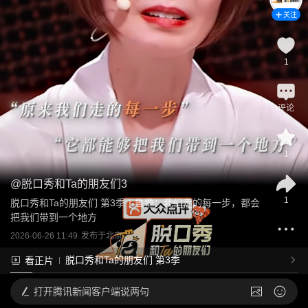
关注
1
评论
1
@
脱口秀和Ta的朋友们3
1
脱口秀和Ta的朋友们 第3季丨鲁豫：我们走的每一步，都会
把我们带到一个地方
2026-06-26 11:49
发布于
北京
脱口秀和Ta的朋友们 第3季
看正片
打开
腾讯新闻客户端说两句