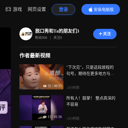
游戏
网页设置
登录
安装电脑版
内容更精彩
脱口秀和Ta的朋友们3
关注
粉丝
906
|
关注
0
作者最新视频
“下次见”，只是这段旅程的
句号，期待在更多地方与大
家相见
32
|
00:55
-5小时前
所有人！鼓掌！ 整点高深的
不容易
13
|
01:16
-5小时前