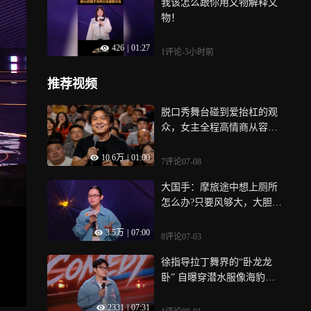
我该怎么跟你用文物解释文
物！
426
|
01:27
1评论
-5小时前
推荐视频
脱口秀舞台碰到爱抬杠的观
众，女主全程高情商从容对
线，看完学到超多说话技巧
10.6万
|
01:00
7评论
07-08
大国手：摩旅途中想上厕所
怎么办?只要风够大，大胆野
尿丨脱友3纯享
3.5万
|
07:00
8评论
07-03
徐指导拉丁舞界的“卧龙龙
卧” 自曝穿潜水服像海豹？ |
喜单3纯享
2331
|
07:31