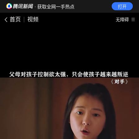
· 获取全网一手热点
打开
首页
视频
无障碍