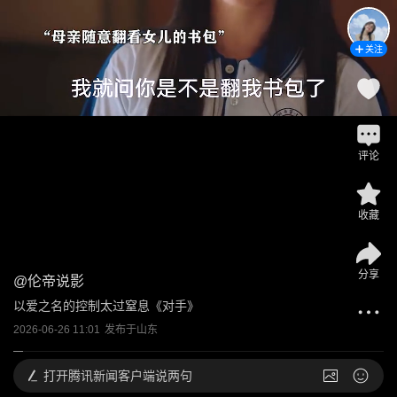
关注
评论
收藏
分享
@
伦帝说影
以爱之名的控制太过窒息《对手》
2026-06-26 11:01
发布于
山东
打开
腾讯新闻客户端说两句