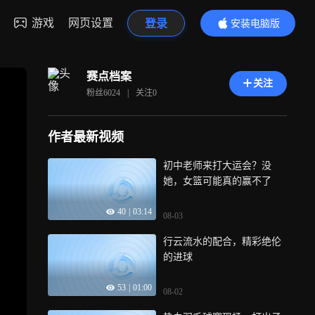
游戏
网页设置
登录
安装电脑版
内容更精彩
赛点档案
关注
粉丝
6024
|
关注
0
作者最新视频
初中老师来打大运会？没
她，女篮可能真的赢不了
40
|
03:14
08-03
行云流水的配合，精彩绝伦
的进球
53
|
01:00
08-02