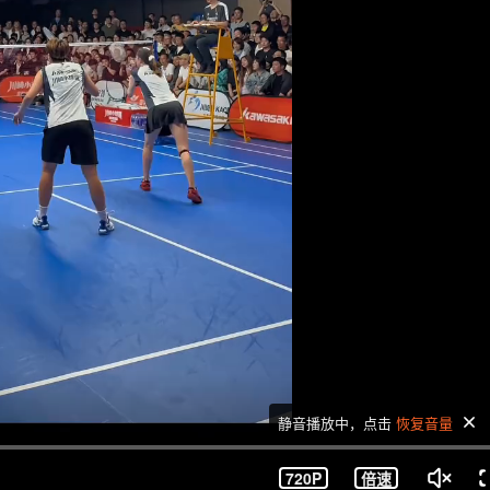
静音播放中，点击
恢复音量
720P
倍速