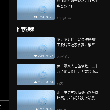
热血羽毛球赛现场，打出子
弹音效了！
1353
|
00:20
1评论
08-02
推荐视频
不是不想打，是没被通知！
王欣瑜落选家乡赛，谁替她
做了决定？
5036
|
04:37
2评论
前天
两千零八人击缶倒数，二十
九道焰火脚印，无数普通人
铸就史诗级盛典｜体坛记忆
7571
|
05:31
前天
羽生结弦五次摔倒仍然坚持
比赛，成为花滑史上最震撼
的比赛！
567
|
02:50