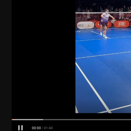
00:00
/
01:40