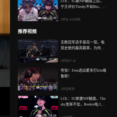
LOL：IG被NIP翻盘之后，
宁王评价Theshy不如Bin，武
器完全是两个画面
780
|
02:46
3评论
-4小时前
推荐视频
无数冠军选手昙花一现，电
竞史册的最高篇章，为何始
终以 Faker 为核心书写！
7266
|
01:54
6评论
07-18
夸张！Zeus选出蒙多打kiin维
鲁斯！
2360
|
00:18
2评论
昨天
LOL：IG惨遭NIP翻盘，The
shy发挥不佳，Rookie电八万
仍旧带不动
326
|
01:08