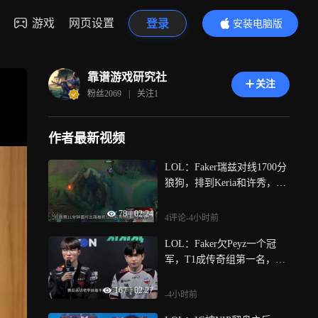
游戏
网页设置
登录
安装电脑版
内容更精彩
靠谱游戏研究社
关注
粉丝
2069
|
关注
1
作者最新视频
LOL：Faker瑞兹对线1700分
狼狗，排到Keria和许秀，职
业选手和千分绝活不能比
78
|
02:24
4评论
-4小时前
LOL：Faker欠Peyz一个冠
军，T1成传奇组第一名，AD
有很大功劳
167
|
02:27
-4小时前