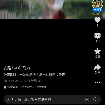
关注
1
评论
收藏
@
路YAO知马力
分享
蔚来ES8：一站式解决春夏出行难题
 #
蔚来
2026-06-26 10:47
发布于
北京
作者声明：个人观点，仅供参考
打开
腾讯新闻客户端说两句