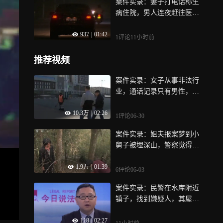
案件实录：妻子打电话称生
病住院，男人连夜赶往医院
却没见人，回到家中妻子已
937
|
01:42
惨死
1评论
11小时前
推荐视频
案件实录：女子从事非法行
业，通话记录只有男性，还
都发生过关系
10.3万
|
02:26
1评论
06-30
案件实录：姐夫报案梦到小
舅子被埋深山，警察觉得荒
唐，结果上山一挖真的找到
1.9万
|
01:39
6评论
06-03
案件实录：民警在水库附近
镇子，找到嫌疑人，其屋内
挂着监控显示的红色羽绒服
118
|
02:27