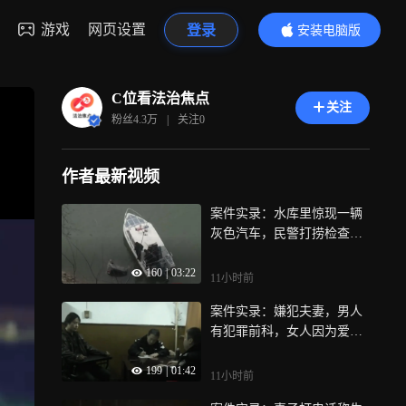
游戏
网页设置
登录
安装电脑版
内容更精彩
C位看法治焦点
关注
粉丝
4.3万
|
关注
0
作者最新视频
案件实录：水库里惊现一辆
灰色汽车，民警打捞检查，
确认是案发车辆
160
|
03:22
11小时前
案件实录：嫌犯夫妻，男人
有犯罪前科，女人因为爱不
顾家人反对嫁给男人
199
|
01:42
11小时前