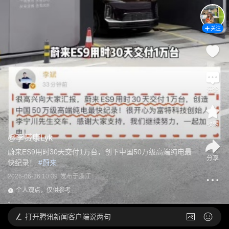
关注
评论
收藏
@
李赟康Lyk
蔚来ES9用时30天交付1万台，创下中国50万级高端纯电最
分享
快纪录！
 #
蔚来
2026-06-26 10:39
发布于
浙江
个人观点，仅供参考
打开
腾讯新闻客户端说两句