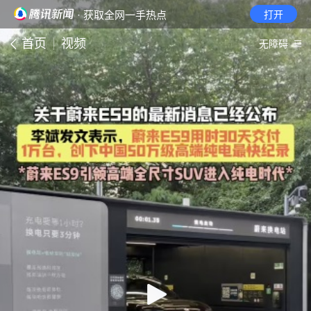
· 获取全网一手热点
打开
首页
视频
无障碍