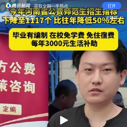
· 获取全网一手热点
打开
首页
视频
无障碍