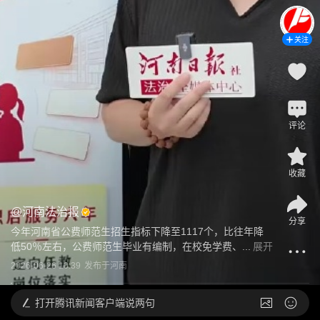
关注
评论
收藏
@
河南法治报
分享
今年河南省公费师范生招生指标下降至1117个，比往年降
低50％左右，公费师范生毕业有编制，在校免学费、...
展开
2026-06-26 10:39
发布于
河南
打开
腾讯新闻客户端说两句