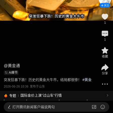
关注
1
1
收藏
@
黄金通
AI章节
分享
突发狂暴下跌！历史的黄金大牛市，结局都很惨！
 #
黄金
2026-06-26 10:36
发布于
山东
国际金价上演“过山车”行情
专题
打开
腾讯新闻客户端说两句