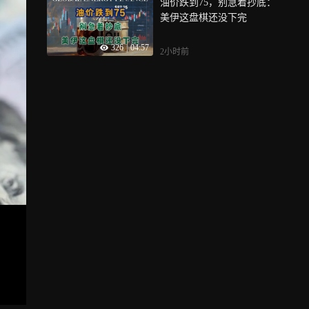
油价跌到75，别急着抄底：
美伊这盘棋还没下完
326
|
04:57
2小时前