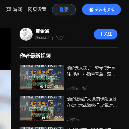
游戏
网页设置
登录
安装电脑版
内容更精彩
黄金通
关注
粉丝
8437
|
关注
0
作者最新视频
油价要大跌了！92号每升直
降1毛8，小确幸背后，藏着
能源的大逻辑
1127
|
05:24
3评论
2小时前
油价涨幅扩大 此前伊朗据报
在霍尔木兹海峡打击“敌对目
标”
644
|
02:50
2小时前